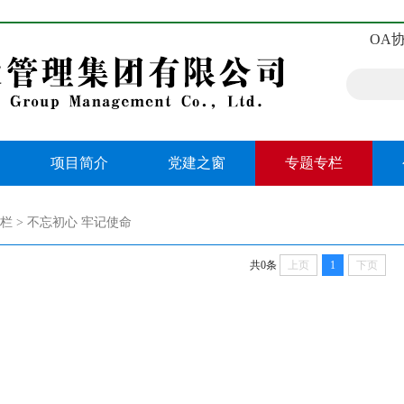
OA
项目简介
党建之窗
专题专栏
栏
>
不忘初心 牢记使命
共0条
上页
1
下页