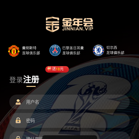
送
18
元
注册
登录