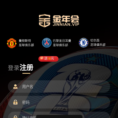
送
18
元
注册
登录